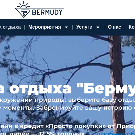
а отдыха
Мероприятия
Услуги
О нас
Ко
а отдыха "Берм
окружении природы: выберите базу отды
 моменты. Забронируйте вашу историю о
йн в кредит «Просто покупки» от Прио
в, далее — 12,5% годовых.
Подробнее об