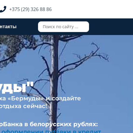
+375 (29) 326 88 86
Search
нтакты
...
уды"
ха «Бермуды» и создайте
тдыха сейчас!
рБанка в белорусских рублях:
 оформлении путёвки в кредит