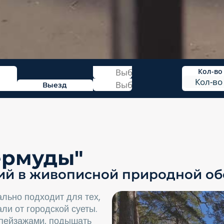
Кол-во
Выезд
ермуды"
ний в живописной природной об
льно подходит для тех,
ли от городской суеты.
 пейзажами, подышать