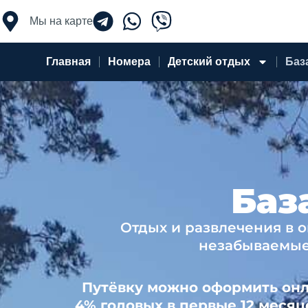
Перейти
к
Мы на карте
содержимому
Главная
Номера
Детский отдых
Баз
Баз
Отдых и развлечения в 
незабываемые
Путёвку можно оформить онла
4% годовых в первые 12 месяце