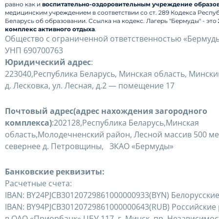
равно как и
воспитательно-оздоровительным учреждение образо
медицинским учреждением в соответствии со
ст. 289 Кодекса Респу
Беларусь об образовании. Ссылка на кодекс.
Лагерь "Бермуды" - это
комплекс активного отдыха
.
Общество с ограниченной ответственностью «Бермуд
УНП 690700763
Юридический адрес
:
223040,Республика Беларусь, Минская область, Минск
д. Лесковка, ул. Лесная, д.2 — помещение 17
Почтовый адрес(адрес нахождения загородного
комплекса)
:202128,Республика Беларусь,Минская
область,Молодечненский район, Лесной массив 500 м
севернее д. Петровщины, ЗКАО «Бермуды»
Банковские реквизиты:
Расчетные счета:
IBAN: BY24PJCB30120729861000000933(BYN) Белорусски
IBAN: BY94PJCB30120729861000000643(RUB) Российские
в ОАО «Приорбанк» ЦБУ 117, г. Минск, пр. Независимос