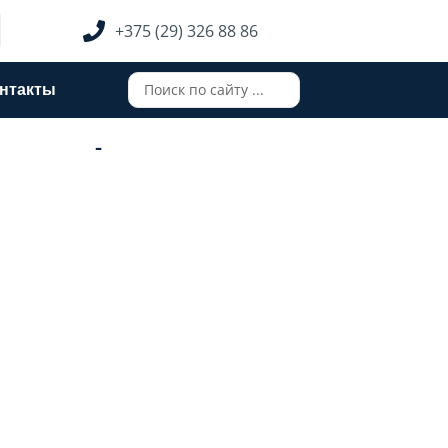
+375 (29) 326 88 86
Search
нтакты
...
-