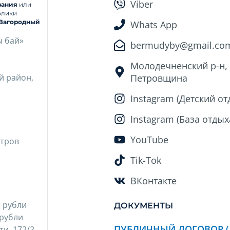
Viber
вания
или
блики
Загородный
Whats App
ы бай»
bermudyby@gmail.co
Молодечненский р-н, 
ий район,
Петровщина
Instagram (Детский от
Instagram (База отдых
YouTube
етров
Tik-Tok
ВКонтакте
е рубли
ДОКУМЕНТЫ
 рубли
ПУБЛИЧНЫЙ ДОГОВОР (
ти, 172/2