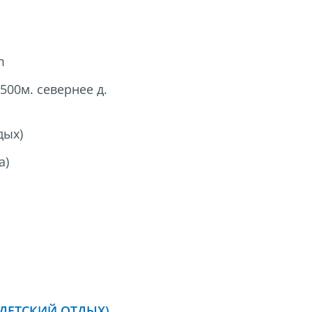
m
500м. севернее д.
дых)
а)
ДЕТСКИЙ ОТДЫХ)